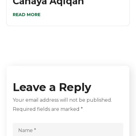
Cahaya Aqiqah
READ MORE
Leave a Reply
Your email address will not be published.
Required fields are marked
*