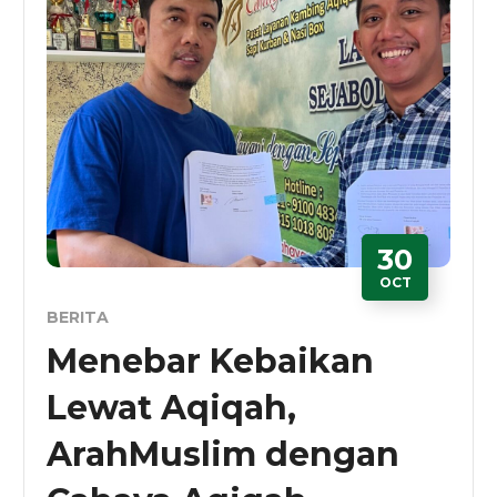
30
OCT
BERITA
Menebar Kebaikan
Lewat Aqiqah,
ArahMuslim dengan