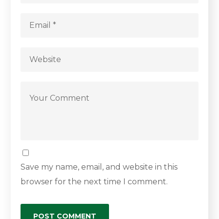
Save my name, email, and website in this
browser for the next time I comment.