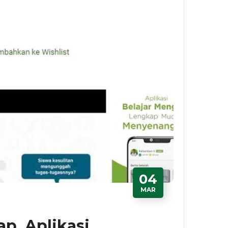
04
MAR
ap, Aplikasi