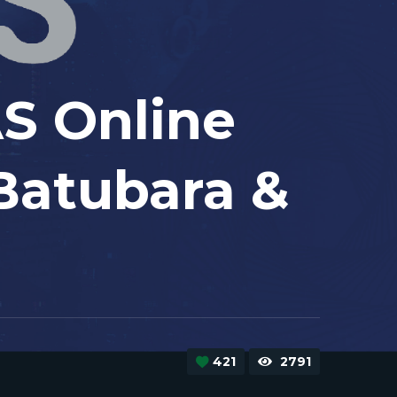
S Online
Batubara &
421
2791