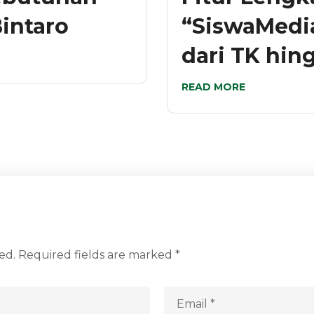
intaro
“SiswaMedi
dari TK hi
READ MORE
ed.
Required fields are marked
*