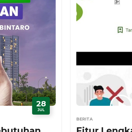
28
JUL
BERITA
ebutuhan
Fitur Lengk