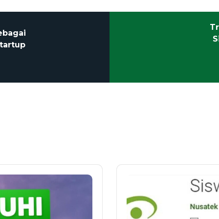
Tr
ebagai
S
tartup