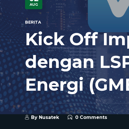
AUG
BERITA
Kick Off I
dengan LSP
Energi (GM
By
Nusatek
0 Comments