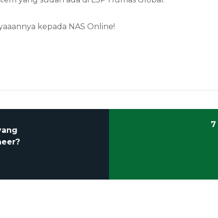
ayaaannya kepada NAS Online!
7
 yang
neer?