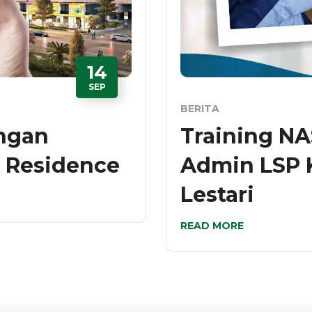
14
SEP
BERITA
ngan
Training NA
 Residence
Admin LSP K
Lestari
READ MORE