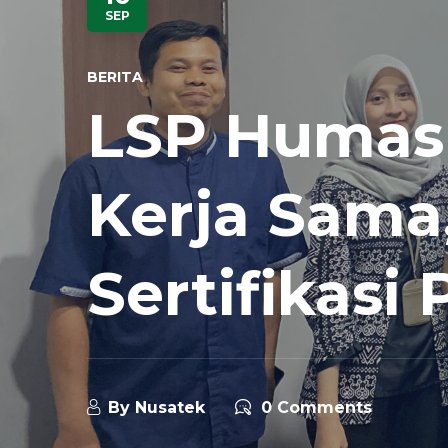
SEP
BERITA
LSP Humas 
Kerja Sama,
Sertifikasi 
By
Nusatek
0 Comments