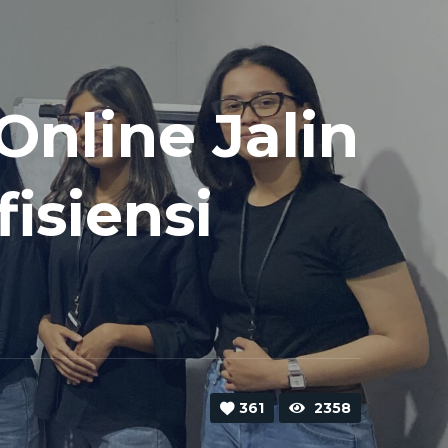
nline Jalin
isiensi
361
2358