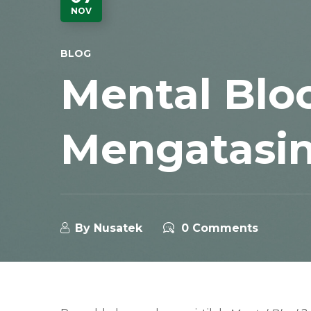
NOV
BLOG
Mental Blo
Mengatasi
By
Nusatek
0 Comments