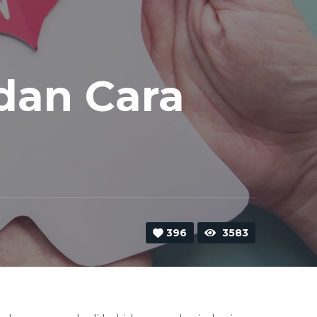
dan Cara
396
3583