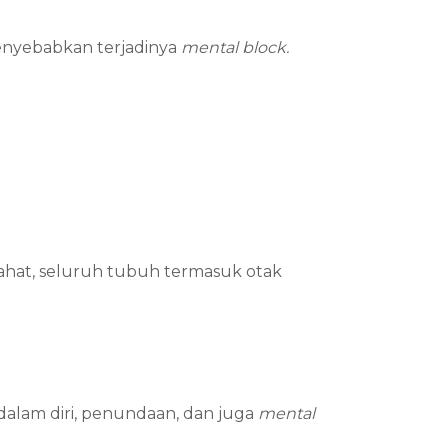
enyebabkan terjadinya
mental block.
irahat, seluruh tubuh termasuk otak
alam diri, penundaan, dan juga
mental