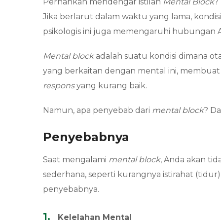
Pernahkah mendengar istilah
Mental Block
?
Jika berlarut dalam waktu yang lama, kondisi
psikologis ini juga memengaruhi hubungan 
Mental block
adalah suatu kondisi dimana ot
yang berkaitan dengan mental ini, membuat An
respons
yang kurang baik.
Namun, apa penyebab dari
mental block
? D
Penyebabnya
Saat mengalami
mental block
, Anda akan ti
sederhana, seperti kurangnya istirahat (tid
penyebabnya.
Kelelahan Mental