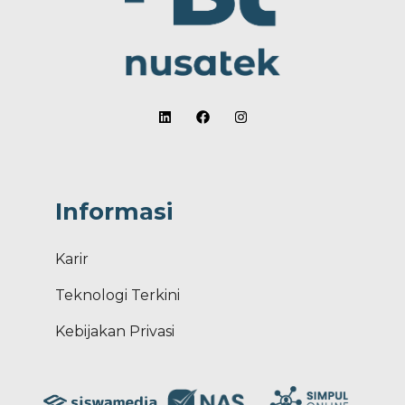
Informasi
Karir
Teknologi Terkini
Kebijakan Privasi