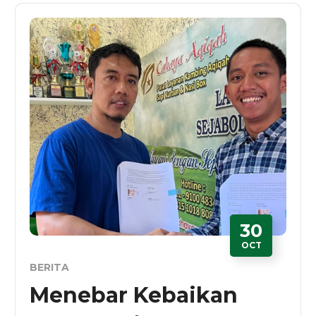
30
OCT
BERITA
Menebar Kebaikan