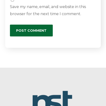
Save my name, email, and website in this
browser for the next time I comment.