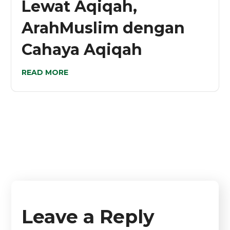
Lewat Aqiqah,
ArahMuslim dengan
Cahaya Aqiqah
READ MORE
Leave a Reply