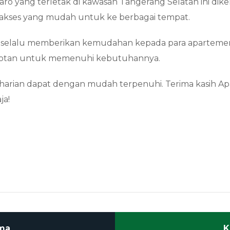
aro yang terletak di kawasan Tangerang Selatan ini dik
i akses yang mudah untuk ke berbagai tempat.
aja selalu memberikan kemudahan kepada para apartem
epotan untuk memenuhi kebutuhannya.
arian dapat dengan mudah terpenuhi. Terima kasih Ap
ja!
ama
K