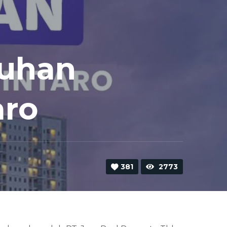
tuhan
aro
381
2773