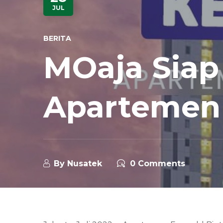
JUL
BERITA
MOaja Siap
Apartemen 
By
Nusatek
0 Comments