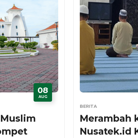
08
AUG
BERITA
hMuslim
Merambah ke
ompet
Nusatek.id 