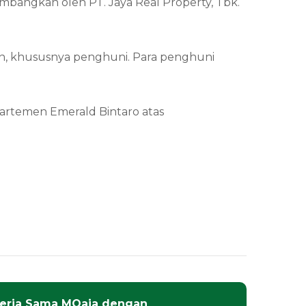
embangkan oleh PT. Jaya Real Property, Tbk.
en, khususnya penghuni. Para penghuni
artemen Emerald Bintaro atas
erja Sama MOaja dengan