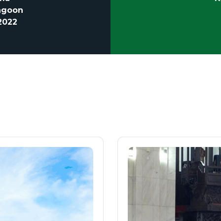
agoon
2022