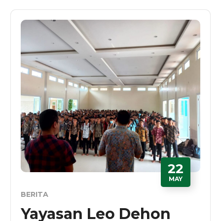
22
MAY
BERITA
Yayasan Leo Dehon