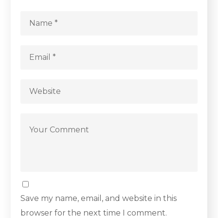
Save my name, email, and website in this
browser for the next time I comment.