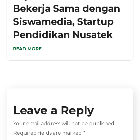
Bekerja Sama dengan
Siswamedia, Startup
Pendidikan Nusatek
READ MORE
Leave a Reply
Your email address will not be published.
Required fields are marked
*