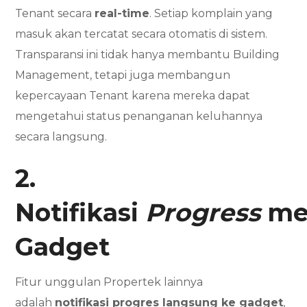
Tenant secara
real-time
. Setiap komplain yang
masuk akan tercatat secara otomatis di sistem.
Transparansi ini tidak hanya membantu Building
Management, tetapi juga membangun
kepercayaan Tenant karena mereka dapat
mengetahui status penanganan keluhannya
secara langsung.
2.
Notifikasi
Progress
me
Gadget
Fitur unggulan Propertek lainnya
adalah
notifikasi progres langsung ke gadget
,