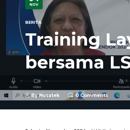
NOV
BERITA
Training L
bersama L
By
Nusatek
0 Comments