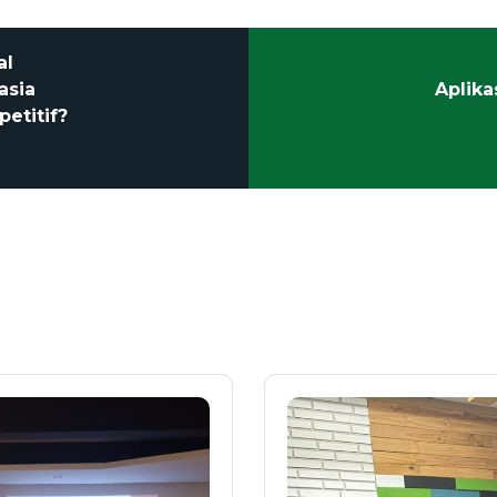
al
asia
Aplika
petitif?