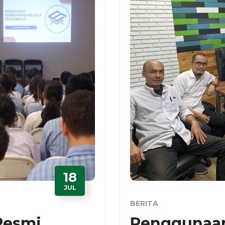
18
JUL
BERITA
 Resmi
Penggunaan