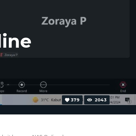
line
379
2043