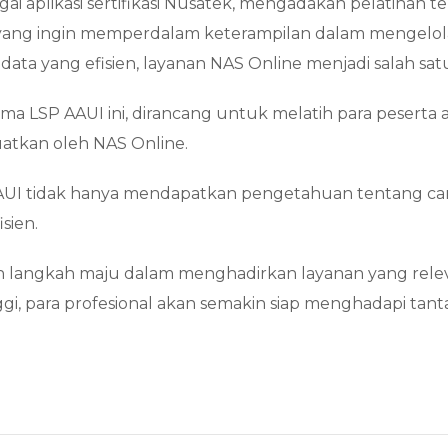
ai aplikasi sertifikasi Nusatek, mengadakan pelatihan t
 yang ingin memperdalam keterampilan dalam mengelol
ta yang efisien, layanan NAS Online menjadi salah sat
sama LSP AAUI ini, dirancang untuk melatih para pese
uatkan oleh NAS Online.
AAUI tidak hanya mendapatkan pengetahuan tentang cara 
isien.
 langkah maju dalam menghadirkan layanan yang releva
i, para profesional akan semakin siap menghadapi tan