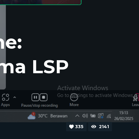
ne:
ama LSP
335
2141