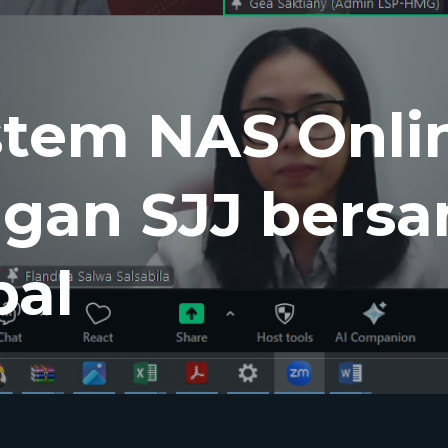
stem NAS Onli
gan SJJ bers
bal