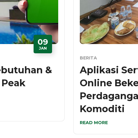
09
JAN
BERITA
ebutuhan &
Aplikasi Ser
 Peak
Online Bek
Perdaganga
Komoditi
READ MORE