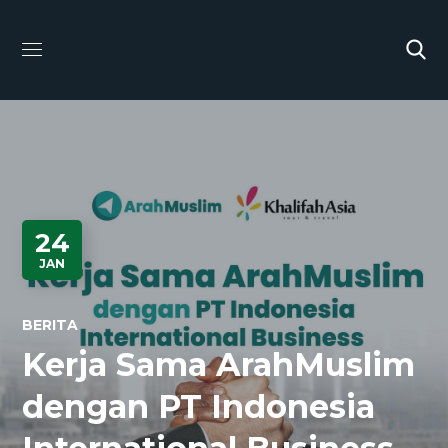
24
JAN
BERITA
Kerja Sama ArahMuslim
dengan PT Indonesia