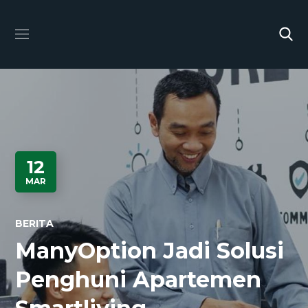
12
MAR
BERITA
ManyOption Jadi Solusi
Penghuni Apartemen